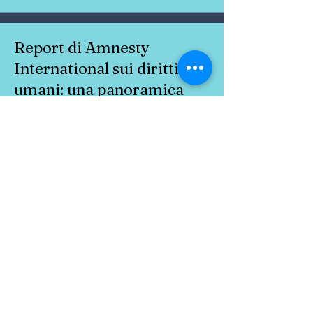
Report di Amnesty
International sui diritti
umani: una panoramica
costruttiva
Amnesty International sottolinea il
doppio standard dell'Occidente nel
rispetto dei diritti umani e qualche
buon risultato sui diritti civili.
Leggi di più
Corruzione in Italia: il