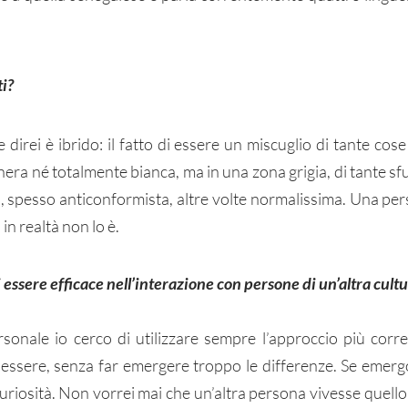
ti?
 direi è ibrido: il fatto di essere un miscuglio di tante cose
era né totalmente bianca, ma in una zona grigia, di tante sfu
a, spesso anticonformista, altre volte normalissima. Una pe
in realtà non lo è. 
essere efficace nell’interazione con persone di un’altra cultu
sonale io cerco di utilizzare sempre l’approccio più corret
 essere, senza far emergere troppo le differenze. Se emergo
riosità. Non vorrei mai che un’altra persona vivesse quello 