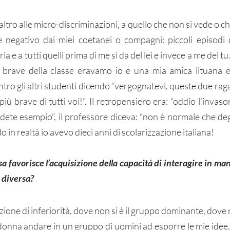
e altro alle micro-discriminazioni, a quello che non si vede o
 negativo dai miei coetanei o compagni: piccoli episodi q
a e a tutti quelli prima di me si da del lei e invece a me del 
ù brave della classe eravamo io e una mia amica lituana e
tro gli altri studenti dicendo “vergognatevi, queste due rag
ù brave di tutti voi!”. Il retropensiero era: “oddio l’invasor
dete esempio”, il professore diceva: “non è normale che degl
do in realtà io avevo dieci anni di scolarizzazione italiana!
sa favorisce l’acquisizione della capacità di interagire in ma
 diversa?
zione di inferiorità, dove non si è il gruppo dominante, dove n
onna andare in un gruppo di uomini ad esporre le mie idee