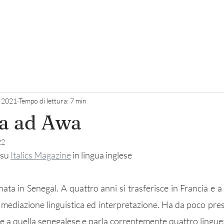
folio
I miei articoli
La mia Biblioteca
Blog
c 2021
Tempo di lettura: 7 min
ta ad Awa
22
su 
Italics Magazine
 in lingua inglese 
ta in Senegal. A quattro anni si trasferisce in Francia e a 10
 mediazione linguistica ed interpretazione. Ha da poco preso
ge a quella senegalese e parla correntemente quattro lingue: