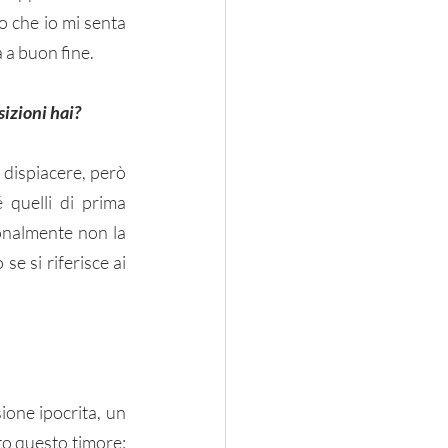
 che io mi senta 
 a buon fine.  
izioni hai? 
dispiacere, però 
quelli di prima 
onalmente non la 
e si riferisce ai 
ione ipocrita, un 
o questo timore: 