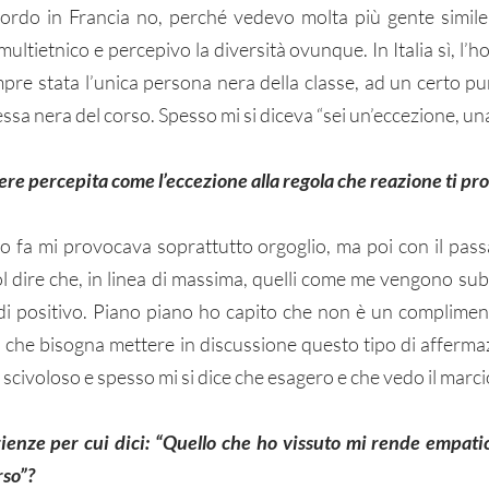
ordo in Francia no, perché vedevo molta più gente simile
ltietnico e percepivo la diversità ovunque. In Italia sì, l’h
pre stata l’unica persona nera della classe, ad un certo pun
ssa nera del corso. Spesso mi si diceva “sei un’eccezione, una
sere percepita come l’eccezione alla regola che reazione ti pr
o fa mi provocava soprattutto orgoglio, ma poi con il passa
l dire che, in linea di massima, quelli come me vengono subi
 di positivo. Piano piano ho capito che non è un complimen
 che bisogna mettere in discussione questo tipo di affermazi
scivoloso e spesso mi si dice che esagero e che vedo il marc
ienze per cui dici: “Quello che ho vissuto mi rende empatica
rso”?