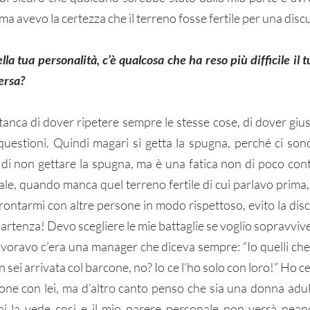
a avevo la certezza che il terreno fosse fertile per una disc
ella tua personalità, c’è qualcosa che ha reso più difficile il 
ersa? 
stanca di dover ripetere sempre le stesse cose, di dover giust
questioni. Quindi magari si getta la spugna, perché ci sono 
di non gettare la spugna, ma è una fatica non di poco con
ale, quando manca quel terreno fertile di cui parlavo prima,
rontarmi con altre persone in modo rispettoso, evito la disc
 partenza! Devo scegliere le mie battaglie se voglio sopravviv
lavoravo c’era una manager che diceva sempre: “Io quelli che 
 sei arrivata col barcone, no? Io ce l’ho solo con loro!” Ho cer
ne con lei, ma d’altro canto penso che sia una donna adult
ai la vede così e il mio parere personale non verrà nean