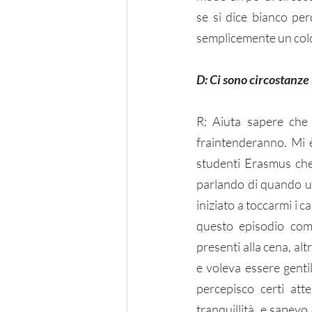
se si dice bianco pe
semplicemente un col
D: Ci sono circostanze 
R: Aiuta sapere che 
fraintenderanno. Mi 
studenti Erasmus che 
parlando di quando u
iniziato a toccarmi i c
questo episodio com
presenti alla cena, al
e voleva essere genti
percepisco certi att
tranquillità, e sapev