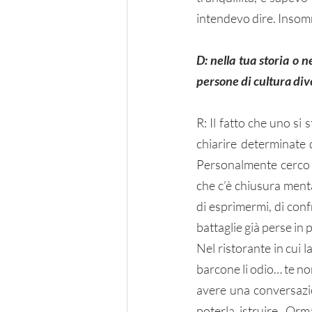
intendevo dire. Insomm
D: nella tua storia o n
persone di cultura div
R: Il fatto che uno si 
chiarire determinate 
Personalmente cerco 
che c’è chiusura ment
di esprimermi, di conf
battaglie già perse in
Nel ristorante in cui 
barcone li odio… te non
avere una conversazio
poterla istruire. Orm