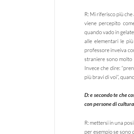
R: Mi riferisco più ch
viene percepito come
quando vado in gelateri
alle elementari le pi
professore inveiva con
straniere sono molto pi
Invece che dire: “pren
più bravi di voi”, quan
D: e secondo te che co
con persone di cultura
R: mettersi in una posi
per esempio se sono d