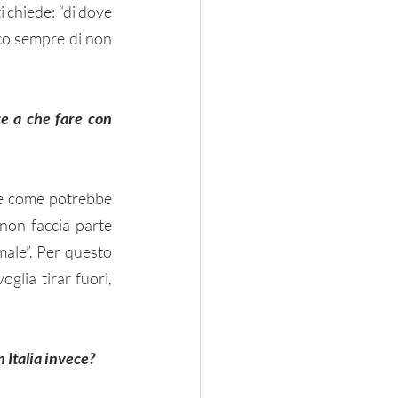
 chiede: “di dove 
co sempre di non 
re a che fare con 
re come potrebbe 
non faccia parte 
ale”. Per questo 
lia tirar fuori, 
n Italia invece?