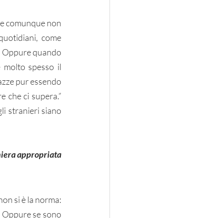
 che comunque non 
uotidiani, come 
tu. Oppure quando 
 molto spesso il 
azze pur essendo 
e che ci supera.” 
i stranieri siano 
niera appropriata 
on si è la norma: 
. Oppure se sono 