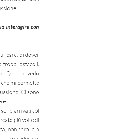
ussione. 
tuo interagire con 
ificare, di dover 
troppi ostacoli. 
to. Quando vedo 
 che mi permette 
ussione. Ci sono 
ere.
sono arrivati col 
cato più volte di 
a, non sarò io a 
che considerato. 