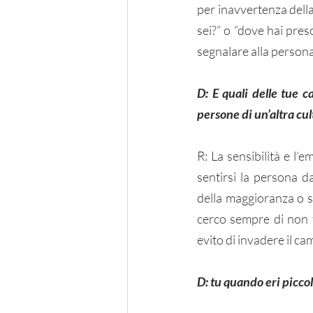
per inavvertenza della
sei?” o “dove hai pre
segnalare alla persona 
D: E quali delle tue c
persone di un’altra cu
R: La sensibilità e l
sentirsi la persona d
della maggioranza o s
cerco sempre di non f
evito di invadere il cam
D: tu quando eri piccola