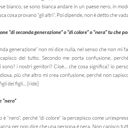
se bianco, se sono bianca andare in un paese nero, in modo
sca cosa provano “gli altri”. Poi dipende, non è detto che vada
ione “di seconda generazione” o “di colore” o “nera” tu che pos
nda generazione” non mi dice nulla, nel senso che non mi fa 
 capisco del tutto. Secondo me porta confusione, perché 
i sono? i nostri genitori? Cioè… che cosa significa? io pers
iosa, più che altro mi crea confusione, perché non capisco s
igli dei figli… [ride]
e “nero” 
o è “nero”, perché “di colore” la percepisco come un’espress
tanza per non dire che una persona è nera. Non capisco tutt