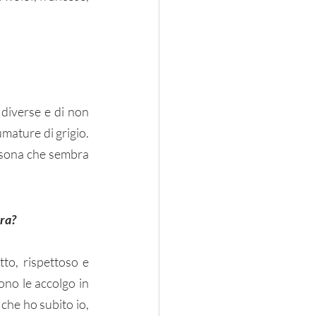
 diverse e di non 
mature di grigio. 
rsona che sembra 
ra? 
to, rispettoso e 
no le accolgo in 
che ho subito io, 