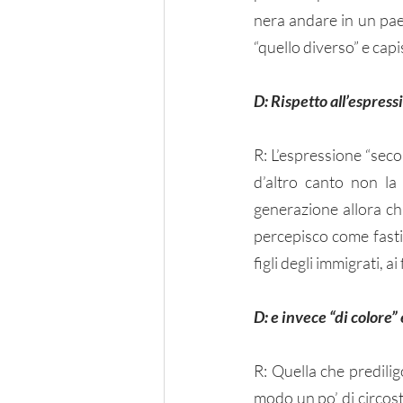
nera andare in un pae
“quello diverso” e capi
D: Rispetto all’espress
R: L’espressione “seco
d’altro canto non la
generazione allora ch
percepisco come fastid
figli degli immigrati, ai f
D: e invece “di colore” 
R: Quella che predilig
modo un po’ di circos