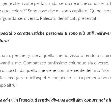
 gente che a volte per la strada, senza neanche conoscerti, ti
so quel colore?” Sono cose che mi sono capitate! Quindi cer
“guarda, sei diverso. Palesati, identificati, presentati!”
apacità o caratteristiche personali ti sono più utili nell’ave
ltura?
’empatia, perché grazie a quello che ho vissuto tendo a capi
avanti a me. Compatisco tantissimo chiunque sia diverso, 
i distacchi da quello che viene comunemente definito “norm
ar emergere quell’aspetto che penso l’altra persona non vog
po altrui. 
 ed eri in Francia, ti sentivi diversa dagli altri oppure no? e i