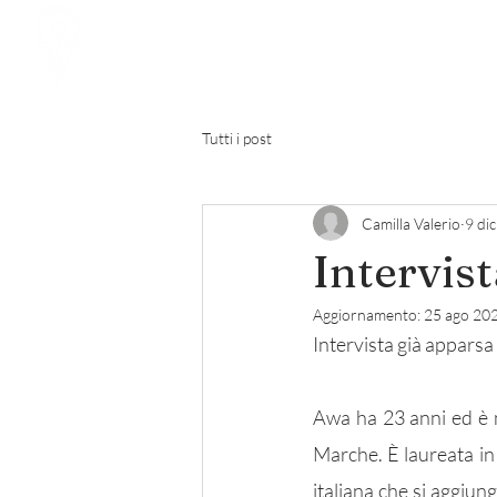
Home
Port
Tutti i post
Camilla Valerio
9 di
Intervis
Aggiornamento:
25 ago 20
Intervista già apparsa 
Awa ha 23 anni ed è na
Marche. È laureata in
italiana che si aggiun