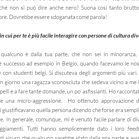
rché non si può dire anche nero? Suona così tanto brutto,
ore. Dovrebbe essere sdoganata come parola!
in cui per te è più facile interagire con persone di cultura div
qualcuno è dalla tua parte, che non sei in minoranza, c
è successo ad esempio in Belgio, quando facevamo le nost
con studenti belgi. Si discuteva degli argomenti più vari.
n giorno una ragazza sconosciuta che sedeva vicino a me i
apelli e a fare tante domande, un po’ asfissianti. Ho raccontat
e una micro-aggressione.  Ho ottenuto approvazione da 
tri giustificavano quella persona dicendo che forse era semp
le. In generale, comunque, mi è venuto facile parlare di div
eggiamenti. Tutti hanno semplicemente dato i loro feed
o di sicuro che qualcuno sarebbe stato dalla mia parte e avr