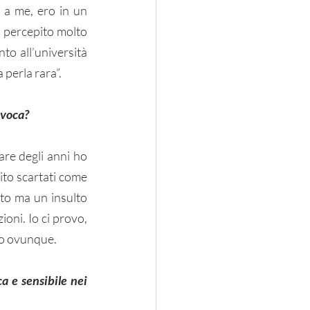
 a me, ero in un 
o percepito molto 
to all’università 
 perla rara”.
ovoca?
re degli anni ho 
to scartati come 
to ma un insulto 
oni. Io ci provo, 
io ovunque. 
 e sensibile nei 