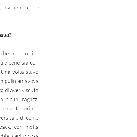
 ma non lo è, è 
ersa? 
he non tutti ti 
re cene sia con 
 Una volta stavo 
n pullman aveva 
o di aver vissuto 
alcuni ragazzi 
licemente curiosa 
ersità e di come 
back, con molta 
ebbe capito cosa 