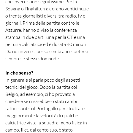
che invece sono seguitissime. Per la 
Spagna o l’Inghilterra c’erano venticinque 
o trenta giornalisti diversi tra radio, tv e 
giornali. Prima della partita contro le 
Azzurre, hanno diviso la conferenza 
stampa in due parti, una per la CT e una 
per una calciatrice ed è durata 40 minuti…
Da noi invece, spesso sembrano ripetersi 
sempre le stesse domande...
In che senso?
In generale si parla poco degli aspetti 
tecnici del gioc
o. Dopo la partita col 
Belgio, ad esempio, ci ho provato a 
chiedere se ci sarebbero stati cambi 
tattici contro il Portogall
o per sfruttare 
maggiormente la velocità di qualche 
calciatrice vista la squadra meno fisica in 
campo. Il ct, dal canto suo, è stato 