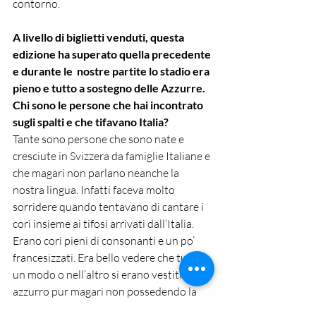
contorno. 
A livello di biglietti venduti, questa 
edizione ha superato quella precedente 
e durante le  nostre partite lo stadio era 
pieno e tutto a sostegno delle Azzurre. 
Chi sono le persone che hai incontrato 
sugli spalti e che tifavano Italia?
Tante sono persone che sono nate e 
cresciute in Svizzera da famiglie Italiane e 
che magari non parlano neanche la 
nostra lingua. Infatti faceva molto 
sorridere quando tentavano di cantare i 
cori insieme ai tifosi arrivati dall’Italia. 
Erano cori pieni di consonanti e un po’ 
francesizzati. Era bello vedere che tutti in 
un modo o nell’altro si erano vestiti di 
azzurro pur magari non possedendo la 
maglietta ufficiale delle Azzurre. Uno di 